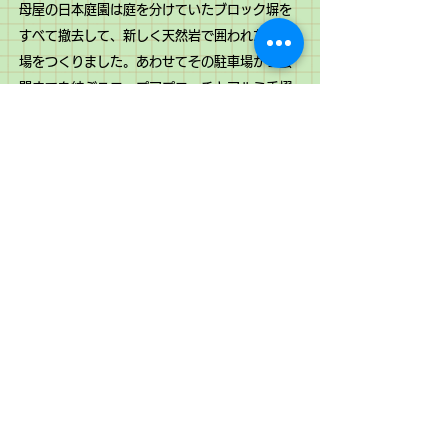
母屋の日本庭園は庭を分けていたブロック塀を
すべて撤去して、新しく天然岩で囲われた駐車
場をつくりました。あわせてその駐車場から玄
関までを結ぶスロープアプローチとアルミ手摺
を設けました。
​離れの玄関周りは直階段から雁行の階段につく
りなおしをしました。Ｊさんのお子さんが直接
道路に飛び出してしまうのを防ぐために、あえ
て折れ角を2ヶ所つくりました。
​今日も散歩でＪさん家の前の道を歩きながら、
変わったことはないかな～となんとなく見なが
ら通り過ぎていきます。
CONTACT
〒444-0124 愛知県額田郡幸田町大字深溝字一本樹14の3
Tel
0564-63-1309
Fax
0564-64-1355
© 2019 makikenchiku.comで作成されたホームペ
ージです。