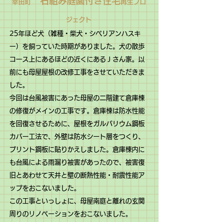
石組み庭園付き住宅
幸田町
再生プロ
ジェクト
25年ほど犬（雑種・柴犬・シベリアンハスキ
ー）を飼っていた時期がありました。犬の散歩
コース上にあるほどの近くにあるＪさん家。以
前にも母屋屋根の改修工事をさせていただきま
した。
今回は台風被害にあった母屋の二階建て倉庫棟
の修復がメインの工事です。倉庫棟は防水性能
を回復させるために、屋根をガルバリウム鋼板
カバー工法で、外壁は防水シート層をつくり、
プリント鋼板に貼りかえしました。倉庫棟内に
も台風による雨漏り被害があったので、被害復
旧とあわせて天井と壁の断熱性能・耐震性能ア
ップをおこないました。
この工事といっしょに、母屋南庭と離れの玄関
周りのリノベーションをおこないました。