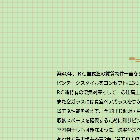
幸
築40年、ＲＣ壁式造の賃貸物件一室
ビンテージスタイルをコンセプトに3
RＣ造特有の湿気対策としてこの珪藻
また窓ガラスには真空ペアガラスをつ
省エネ性能を考えて、全室LED照明・
収納スペースを確保するために和リビ
室内物干しも可能なように、洗濯台ス
あわせて駐車場も各戸2台（普通車＋