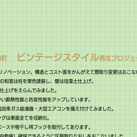
ビンテージスタイル
田町
再生プロジェ
をリノベーション。構造とコスト面をかんがえて間取り変更はおこな
つの和室は柱を栗色塗装し、壁は珪藻土仕上げ。
土仕上げをえらんでみました。
かい断熱性能と防音性能をアップしています。
高効率ガス給湯器・大型エアコンを備え付けてみました。
ングは東面全てを収納化。
ペースや物干し用フックを取付してあります。
軽自動車）確保できるように区画割りなおしをおこないました。