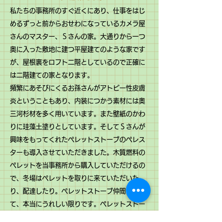
​私たちの事務所のすぐ近くにあり、仕事をはじ
めるずっと前からおせわになっているカメラ屋
さんのマスター、Ｓさんの家。大通りから一つ
奥に入った敷地に建つ平屋建てのような家です
が、屋根裏をロフト二階としているので正確に
は二階建ての家となります。
頻繁にあそびにくるお孫さんがアトピー性皮膚
炎ということもあり、内装につかう素材には奥
三河杉材を多く用いています。また壁紙のかわ
りに珪藻土塗りとしています。そしてＳさんが
興味をもってくれたペレットストーブのペレス
ターも導入させていただきました。
​木質燃料の
ペレットを当事務所から購入していただけるの
で、冬場はペレットを取りに来ていただいた
り、配達したり。ペレットストーブ仲間が増え
て、本当にうれしい限りです。ペレットストー
ブの炎がみたくて寒い時期が待ち遠しくなる…