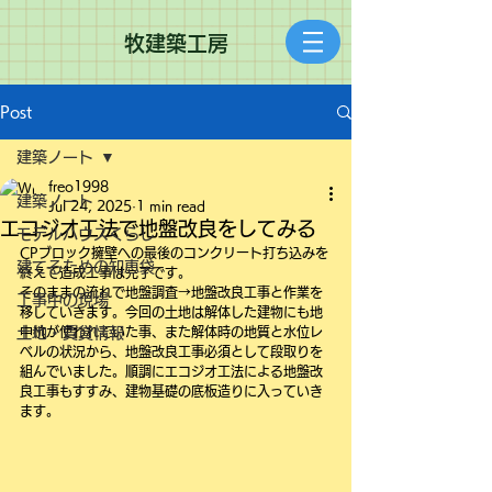
​牧建築工房
Post
建築ノート
freo1998
建築ノート
Jul 24, 2025
1 min read
エコジオ工法で地盤改良をしてみる
モデルハウスくらし
CPブロック擁壁への最後のコンクリート打ち込みを
建てるための知恵袋
終えて造成工事は完了です。
そのままの流れで地盤調査→地盤改良工事と作業を
工事中の現場
移していきます。今回の土地は解体した建物にも地
土地・賃貸情報
中杭が使われていた事、また解体時の地質と水位レ
ベルの状況から、地盤改良工事必須として段取りを
組んでいました。順調にエコジオ工法による地盤改
良工事もすすみ、建物基礎の底板造りに入っていき
ます。